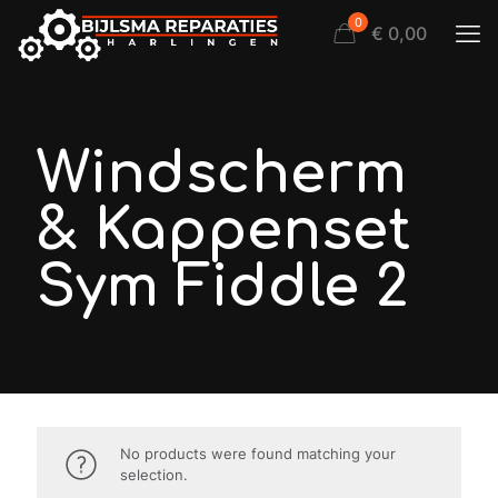
0
€ 0,00
Windscherm
& Kappenset
Sym Fiddle 2
No products were found matching your
selection.