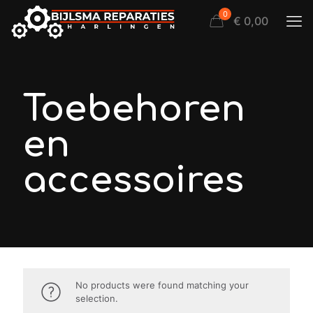
0
€ 0,00
Toebehoren
en
accessoires
No products were found matching your
selection.