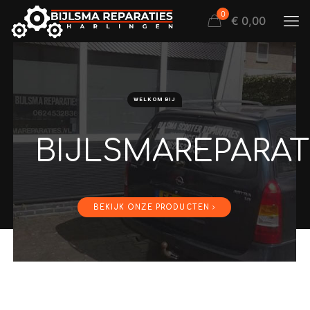
0
€ 0,00
WELKOM BIJ
BIJLSMAREPARAT
BEKIJK ONZE PRODUCTEN