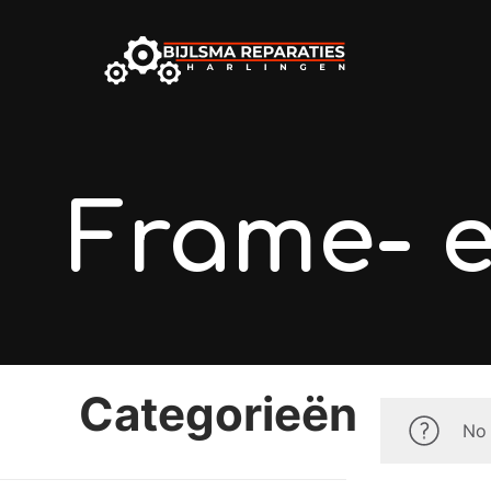
Frame- e
Categorieën
No 