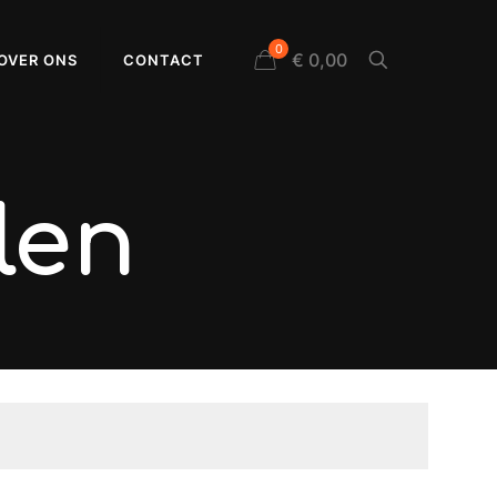
0
€ 0,00
OVER ONS
CONTACT
len